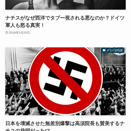
ナチスがなぜ西洋でタブー視される悪なのか？ドイツ
軍人も怒る真実！
2018年2月25日
オタク的知識
日本を壊滅させた無差別爆撃は高須院長も賛美するナ
チスの発明だった!?