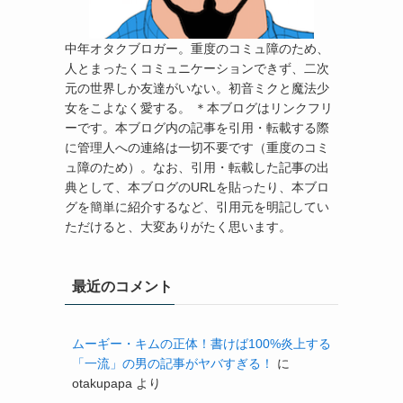
中年オタクブロガー。重度のコミュ障のため、
人とまったくコミュニケーションできず、二次
元の世界しか友達がいない。初音ミクと魔法少
女をこよなく愛する。 ＊本ブログはリンクフリ
ーです。本ブログ内の記事を引用・転載する際
に管理人への連絡は一切不要です（重度のコミ
ュ障のため）。なお、引用・転載した記事の出
典として、本ブログのURLを貼ったり、本ブロ
グを簡単に紹介するなど、引用元を明記してい
ただけると、大変ありがたく思います。
最近のコメント
ムーギー・キムの正体！書けば100%炎上する
「一流」の男の記事がヤバすぎる！
に
otakupapa
より