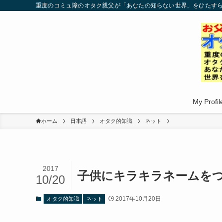
重度のコミュ障のオタク親父が「あなたの知らない世界」をひたす
My Profil
ホーム
日本語
オタク的知識
ネット
2017
子供にキラキラネームを
10/20
2017年10月20日
オタク的知識
ネット