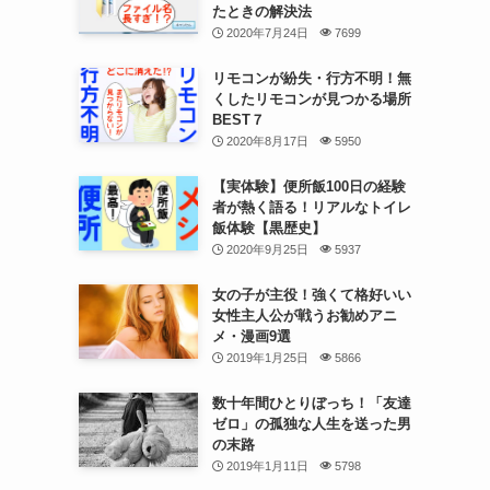
たときの解決法
2020年7月24日
7699
リモコンが紛失・行方不明！無
くしたリモコンが見つかる場所
BEST７
2020年8月17日
5950
【実体験】便所飯100日の経験
者が熱く語る！リアルなトイレ
飯体験【黒歴史】
2020年9月25日
5937
女の子が主役！強くて格好いい
女性主人公が戦うお勧めアニ
メ・漫画9選
2019年1月25日
5866
数十年間ひとりぼっち！「友達
ゼロ」の孤独な人生を送った男
の末路
2019年1月11日
5798