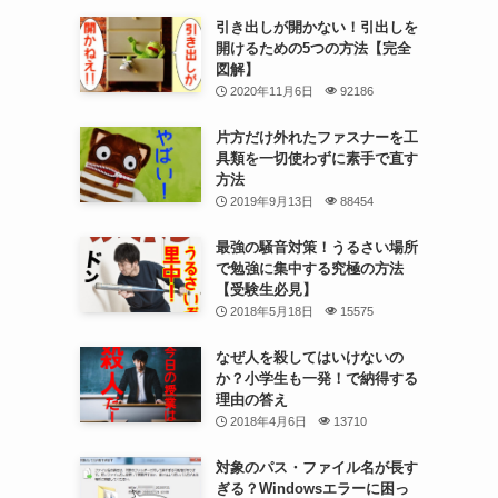
引き出しが開かない！引出しを
開けるための5つの方法【完全
図解】
2020年11月6日
92186
片方だけ外れたファスナーを工
具類を一切使わずに素手で直す
方法
2019年9月13日
88454
最強の騒音対策！うるさい場所
で勉強に集中する究極の方法
【受験生必見】
2018年5月18日
15575
なぜ人を殺してはいけないの
か？小学生も一発！で納得する
理由の答え
2018年4月6日
13710
対象のパス・ファイル名が長す
ぎる？Windowsエラーに困っ