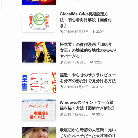
GlocalMe G4の初期設定方
法：初心者向け解説【画像付
き】
2019年10月18日
3309
松本零士の傑作漫画「1000年
女王」の壊滅的な地球の未来が
ヤバすぎる！
2020年8月21日
3225
捏造・やらせのサクラレビュー
を分布の形だけで見分ける方法
2019年11月15日
3159
Windowsのペイントで一点鎖
線を描く方法【図解付き解説】
2019年12月26日
3045
最底辺から奇跡の大逆転！元い
じめられっ子だった天才達の壮