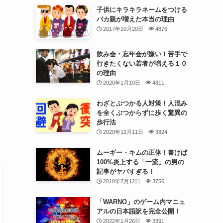
子供にキラキラネームをつける
バカ親が増えた本当の理由
2017年10月20日
4876
飲み会・忘年会が嫌い！苦手で
行きたくない若者が増える１０
の理由
2020年1月10日
4811
わざとぶつかる人対策！人混み
を全くぶつからずに歩く驚異の
歩行法
2020年12月11日
3824
ムーギー・キムの正体！書けば
100%炎上する「一流」の男の
記事がヤバすぎる！
2018年7月12日
3756
「WARNO」のゲーム内マニュ
アルの日本語訳を完全公開！
2022年1月26日
3391