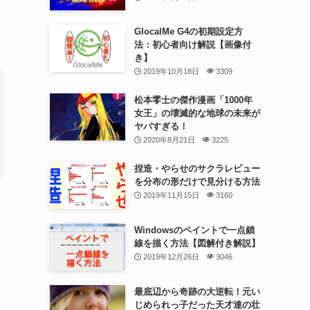
GlocalMe G4の初期設定方
法：初心者向け解説【画像付
き】
2019年10月18日
3309
松本零士の傑作漫画「1000年
女王」の壊滅的な地球の未来が
ヤバすぎる！
2020年8月21日
3225
捏造・やらせのサクラレビュー
を分布の形だけで見分ける方法
2019年11月15日
3160
Windowsのペイントで一点鎖
線を描く方法【図解付き解説】
2019年12月26日
3046
最底辺から奇跡の大逆転！元い
じめられっ子だった天才達の壮