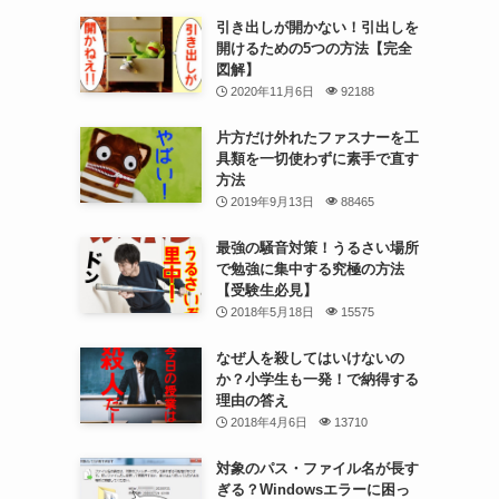
引き出しが開かない！引出しを
開けるための5つの方法【完全
図解】
2020年11月6日
92188
片方だけ外れたファスナーを工
具類を一切使わずに素手で直す
方法
2019年9月13日
88465
最強の騒音対策！うるさい場所
で勉強に集中する究極の方法
【受験生必見】
2018年5月18日
15575
なぜ人を殺してはいけないの
か？小学生も一発！で納得する
理由の答え
2018年4月6日
13710
対象のパス・ファイル名が長す
ぎる？Windowsエラーに困っ