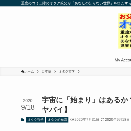
重度のコミュ障のオタク親父が「あなたの知らない世界」をひたす
My Acco
ホーム
日本語
オタク哲学
宇宙に「始まり」はあるか
2020
9/18
ヤバイ】
2020年7月31日
2020年9月18日
オタク哲学
オタク的知識