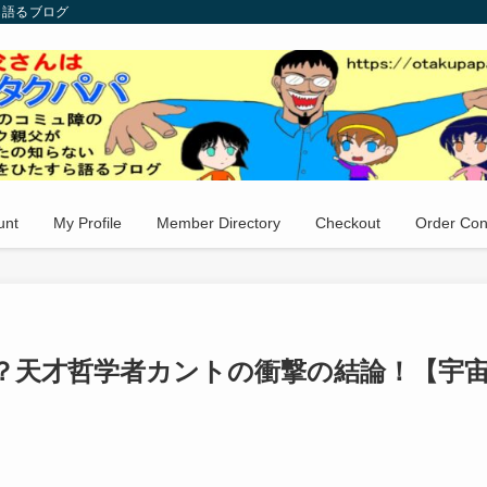
ら語るブログ
unt
My Profile
Member Directory
Checkout
Order Con
？天才哲学者カントの衝撃の結論！【宇