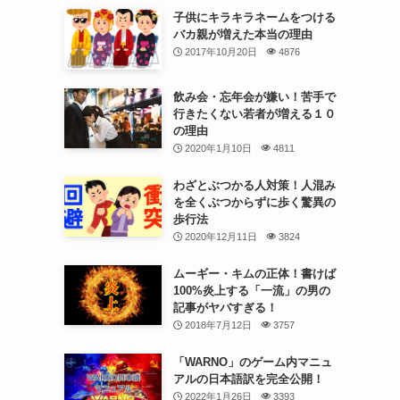
子供にキラキラネームをつける
バカ親が増えた本当の理由
2017年10月20日
4876
飲み会・忘年会が嫌い！苦手で
行きたくない若者が増える１０
の理由
2020年1月10日
4811
わざとぶつかる人対策！人混み
を全くぶつからずに歩く驚異の
歩行法
2020年12月11日
3824
ムーギー・キムの正体！書けば
100%炎上する「一流」の男の
記事がヤバすぎる！
2018年7月12日
3757
「WARNO」のゲーム内マニュ
アルの日本語訳を完全公開！
2022年1月26日
3393