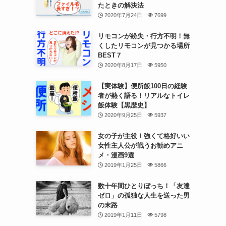
たときの解決法
2020年7月24日
7699
リモコンが紛失・行方不明！無
くしたリモコンが見つかる場所
BEST７
2020年8月17日
5950
【実体験】便所飯100日の経験
者が熱く語る！リアルなトイレ
飯体験【黒歴史】
2020年9月25日
5937
女の子が主役！強くて格好いい
女性主人公が戦うお勧めアニ
メ・漫画9選
2019年1月25日
5866
数十年間ひとりぼっち！「友達
ゼロ」の孤独な人生を送った男
の末路
2019年1月11日
5798