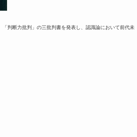
、「判断力批判」の三批判書を発表し、認識論において前代未