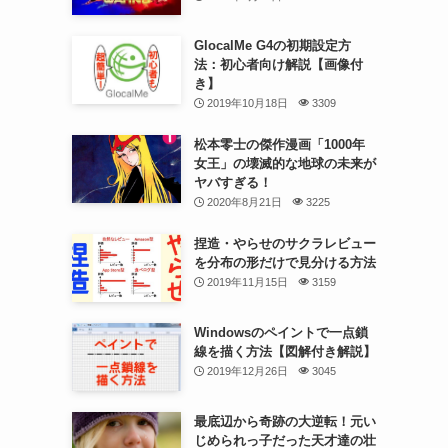
GlocalMe G4の初期設定方
法：初心者向け解説【画像付
き】
2019年10月18日
3309
松本零士の傑作漫画「1000年
女王」の壊滅的な地球の未来が
ヤバすぎる！
2020年8月21日
3225
捏造・やらせのサクラレビュー
を分布の形だけで見分ける方法
2019年11月15日
3159
Windowsのペイントで一点鎖
線を描く方法【図解付き解説】
2019年12月26日
3045
最底辺から奇跡の大逆転！元い
じめられっ子だった天才達の壮