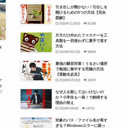
引き出しが開かない！引出しを
開けるための5つの方法【完全
図解】
2020年11月6日
92186
片方だけ外れたファスナーを工
具類を一切使わずに素手で直す
方法
メ
2019年9月13日
88454
最強の騒音対策！うるさい場所
で勉強に集中する究極の方法
【受験生必見】
ア
2018年5月18日
15575
オ
ジ
なぜ人を殺してはいけないの
か？小学生も一発！で納得する
理由の答え
2018年4月6日
13710
対象のパス・ファイル名が長す
ぎる？Windowsエラーに困っ