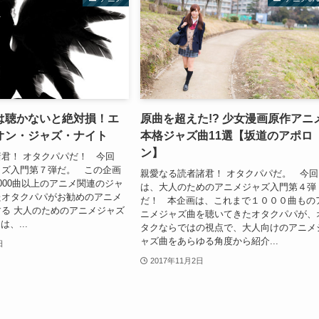
は聴かないと絶対損！エ
原曲を超えた!? 少女漫画原作アニ
オン・ジャズ・ナイト
本格ジャズ曲11選【坂道のアポロ
ン】
君！ オタクパパだ！ 今回
ャズ入門第７弾だ。 この企画
親愛なる読者諸君！ オタクパパだ。 今回
000曲以上のアニメ関連のジャ
は、大人のためのアニメジャズ入門第４弾
たオタクパパがお勧めのアニメ
だ！ 本企画は、これまで１０００曲もの
る 大人のためのアニメジャズ
ニメジャズ曲を聴いてきたオタクパパが、
、...
タクならではの視点で、大人向けのアニメ
ャズ曲をあらゆる角度から紹介...
日
2017年11月2日