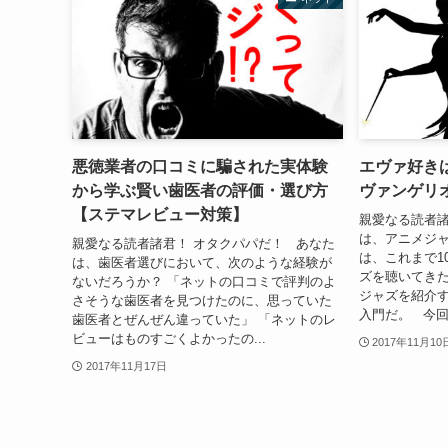
悪徳業者の口コミに騙された実体験
エヴァ好き
から学ぶ賢い歯医者の評価・選び方
ヴァンゲリ
【ステマレビュー対策】
親愛なる読者諸
は、アニメジ
親愛なる読者諸君！ オタクパパだ！ あなた
は、これまで1
は、歯医者選びにおいて、次のような経験が
ズを聴いてき
ないだろうか？ 「ネットの口コミで評判のよ
ジャズを紹介す
さそうな歯医者を見つけたのに、思っていた
入門だ。 今回は
歯医者とぜんぜん違っていた」 「ネットのレ
ビューはものすごくよかったの...
2017年11月10
2017年11月17日