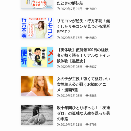
たときの解決法
2020年7月24日
7699
リモコンが紛失・行方不明！無
くしたリモコンが見つかる場所
BEST７
2020年8月17日
5950
【実体験】便所飯100日の経験
者が熱く語る！リアルなトイレ
飯体験【黒歴史】
2020年9月25日
5937
女の子が主役！強くて格好いい
女性主人公が戦うお勧めアニ
メ・漫画9選
2019年1月25日
5866
数十年間ひとりぼっち！「友達
ゼロ」の孤独な人生を送った男
の末路
2019年1月11日
5798