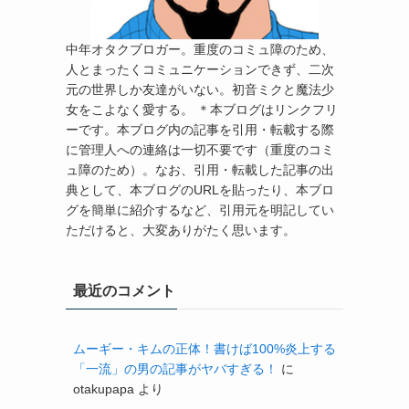
中年オタクブロガー。重度のコミュ障のため、
人とまったくコミュニケーションできず、二次
元の世界しか友達がいない。初音ミクと魔法少
女をこよなく愛する。 ＊本ブログはリンクフリ
ーです。本ブログ内の記事を引用・転載する際
に管理人への連絡は一切不要です（重度のコミ
ュ障のため）。なお、引用・転載した記事の出
典として、本ブログのURLを貼ったり、本ブロ
グを簡単に紹介するなど、引用元を明記してい
ただけると、大変ありがたく思います。
最近のコメント
ムーギー・キムの正体！書けば100%炎上する
「一流」の男の記事がヤバすぎる！
に
otakupapa
より