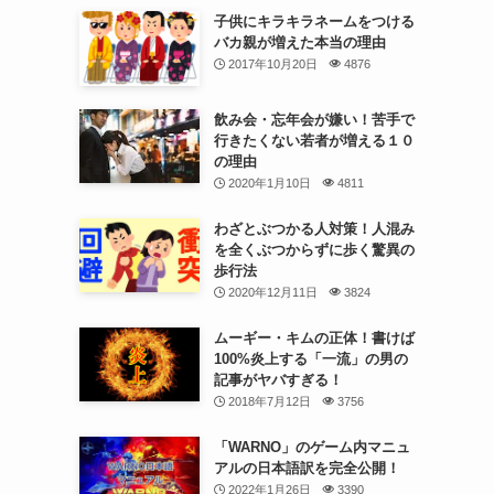
子供にキラキラネームをつける
バカ親が増えた本当の理由
2017年10月20日
4876
飲み会・忘年会が嫌い！苦手で
行きたくない若者が増える１０
の理由
2020年1月10日
4811
わざとぶつかる人対策！人混み
を全くぶつからずに歩く驚異の
歩行法
2020年12月11日
3824
ムーギー・キムの正体！書けば
100%炎上する「一流」の男の
記事がヤバすぎる！
2018年7月12日
3756
「WARNO」のゲーム内マニュ
アルの日本語訳を完全公開！
2022年1月26日
3390