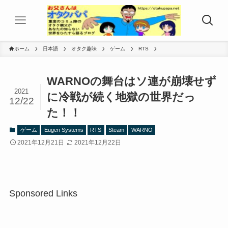
ホーム
日本語
オタク趣味
ゲーム
RTS
WARNOの舞台はソ連が崩壊せず
2021
に冷戦が続く地獄の世界だっ
12/22
た！！
ゲーム
Eugen Systems
RTS
Steam
WARNO
2021年12月21日
2021年12月22日
Sponsored Links