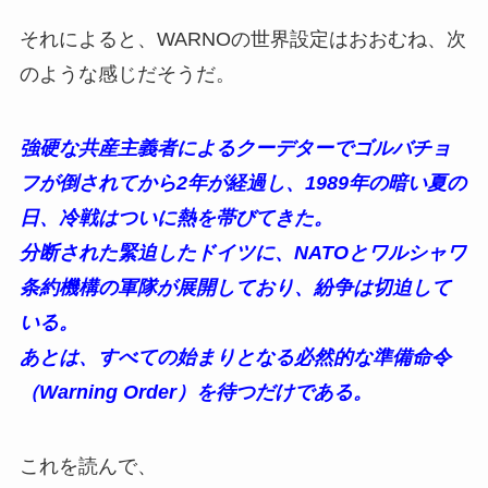
それによると、WARNOの世界設定はおおむね、次
のような感じだそうだ。
強硬な共産主義者によるクーデターでゴルバチョ
フが倒されてから2年が経過し、1989年の暗い夏の
日、冷戦はついに熱を帯びてきた。
分断された緊迫したドイツに、NATOとワルシャワ
条約機構の軍隊が展開しており、紛争は切迫して
いる。
あとは、すべての始まりとなる必然的な準備命令
（Warning Order）を待つだけである。
これを読んで、