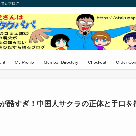
ら語るブログ
unt
My Profile
Member Directory
Checkout
Order Con
ューが酷すぎ！中国人サクラの正体と手口を