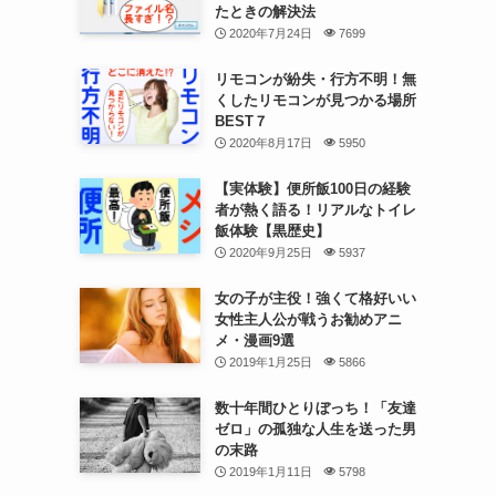
たときの解決法
2020年7月24日
7699
リモコンが紛失・行方不明！無
くしたリモコンが見つかる場所
BEST７
2020年8月17日
5950
【実体験】便所飯100日の経験
者が熱く語る！リアルなトイレ
飯体験【黒歴史】
2020年9月25日
5937
女の子が主役！強くて格好いい
女性主人公が戦うお勧めアニ
メ・漫画9選
2019年1月25日
5866
数十年間ひとりぼっち！「友達
ゼロ」の孤独な人生を送った男
の末路
2019年1月11日
5798