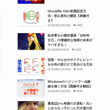
GlocalMe G4の初期設定方
法：初心者向け解説【画像付
き】
2019年10月18日
3309
松本零士の傑作漫画「1000年
女王」の壊滅的な地球の未来が
ヤバすぎる！
2020年8月21日
3224
捏造・やらせのサクラレビュー
を分布の形だけで見分ける方法
2019年11月15日
3159
Windowsのペイントで一点鎖
線を描く方法【図解付き解説】
2019年12月26日
3044
最底辺から奇跡の大逆転！元い
じめられっ子だった天才達の壮