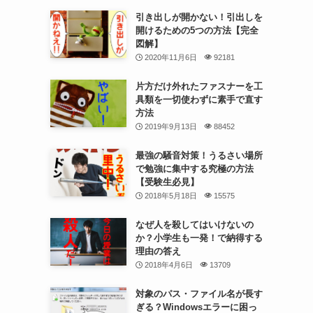
引き出しが開かない！引出しを
開けるための5つの方法【完全
図解】
2020年11月6日
92181
片方だけ外れたファスナーを工
具類を一切使わずに素手で直す
方法
2019年9月13日
88452
最強の騒音対策！うるさい場所
で勉強に集中する究極の方法
【受験生必見】
2018年5月18日
15575
なぜ人を殺してはいけないの
か？小学生も一発！で納得する
理由の答え
2018年4月6日
13709
対象のパス・ファイル名が長す
ぎる？Windowsエラーに困っ