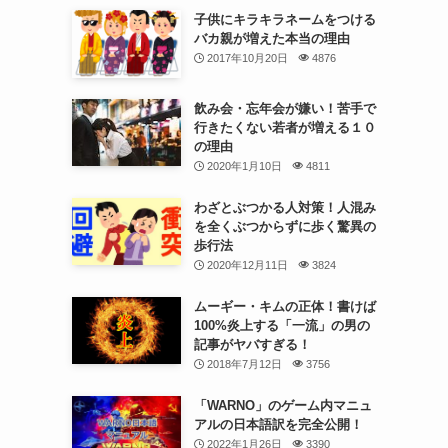
子供にキラキラネームをつける
バカ親が増えた本当の理由
2017年10月20日
4876
飲み会・忘年会が嫌い！苦手で
行きたくない若者が増える１０
の理由
2020年1月10日
4811
わざとぶつかる人対策！人混み
を全くぶつからずに歩く驚異の
歩行法
2020年12月11日
3824
ムーギー・キムの正体！書けば
100%炎上する「一流」の男の
記事がヤバすぎる！
2018年7月12日
3756
「WARNO」のゲーム内マニュ
アルの日本語訳を完全公開！
2022年1月26日
3390