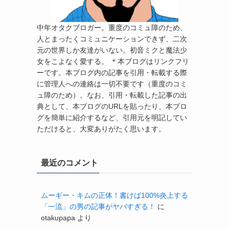
中年オタクブロガー。重度のコミュ障のため、
人とまったくコミュニケーションできず、二次
元の世界しか友達がいない。初音ミクと魔法少
女をこよなく愛する。 ＊本ブログはリンクフリ
ーです。本ブログ内の記事を引用・転載する際
に管理人への連絡は一切不要です（重度のコミ
ュ障のため）。なお、引用・転載した記事の出
典として、本ブログのURLを貼ったり、本ブロ
グを簡単に紹介するなど、引用元を明記してい
ただけると、大変ありがたく思います。
最近のコメント
ムーギー・キムの正体！書けば100%炎上する
「一流」の男の記事がヤバすぎる！
に
otakupapa
より