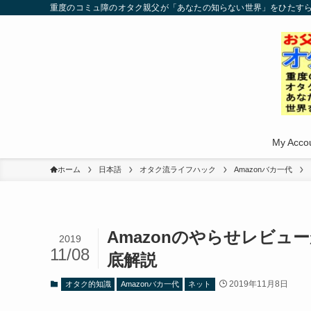
重度のコミュ障のオタク親父が「あなたの知らない世界」をひたす
My Acco
ホーム
日本語
オタク流ライフハック
Amazonバカ一代
Amazonのやらせレビ
2019
11/08
底解説
2019年11月8日
オタク的知識
Amazonバカ一代
ネット