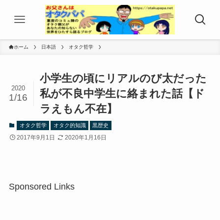
ホーム
日本語
オタク哲学
小学生の頃にリアルのび太だった
2020
私が不良中学生に絡まれた話【ド
1/16
ラえもん不在】
オタク哲学
オタク的知識
黒歴史
2017年9月1日
2020年1月16日
Sponsored Links