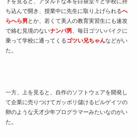
下を見ると、アダルトな本を白昼堂々と学校に持
ち込んで開き、授業中に先生に取り上げられる
へ
らへら男
とか、若くて美人の教育実習生にも速攻
で絡む見境のない
ナンパ男
、毎日ゴツいバイクに
乗って学校に通ってくる
ゴツい兄ちゃん
などがい
た。
一方、上を見ると、自作のソフトウェアを開発し
て企業に売りつけてガッポリ儲けるビルゲイツの
卵のような天才少年プログラマーみたいなのがい
た。