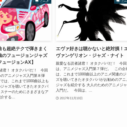
アニメ
ア
曲も超絶テクで弾きまく
エヴァ好きは聴かないと絶対損！
強のフュージョンジャズ
ヴァンゲリオン・ジャズ・ナイト
フュージョンAX】
親愛なる読者諸君！ オタクパパだ！ 今回
は、アニメジャズ入門第７弾だ。 この企
諸君！ オタクパパだ！ 今回
は、これまで1000曲以上のアニメ関連のジ
めのアニメジャズ入門第８弾
ズを聴いてきたオタクパパがお勧めのアニ
では、これまで1000曲以上も
ジャズを紹介する 大人のためのアニメジ
のジャズを聴いてきたオタクパ
入門だ。 今回は、...
リスナーのためにさまざまなア
する...
2017年11月10日