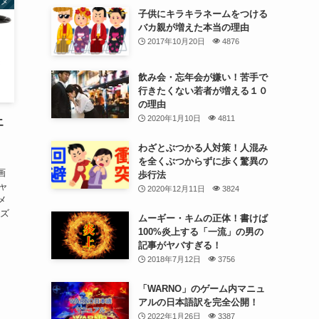
ニメ
子供にキラキラネームをつける
バカ親が増えた本当の理由
2017年10月20日
4876
飲み会・忘年会が嫌い！苦手で
行きたくない若者が増える１０
の理由
2020年1月10日
4811
エ
わざとぶつかる人対策！人混み
を全くぶつからずに歩く驚異の
画
歩行法
ャ
2020年12月11日
3824
メ
ャズ
ムーギー・キムの正体！書けば
100%炎上する「一流」の男の
記事がヤバすぎる！
2018年7月12日
3756
「WARNO」のゲーム内マニュ
アルの日本語訳を完全公開！
2022年1月26日
3387