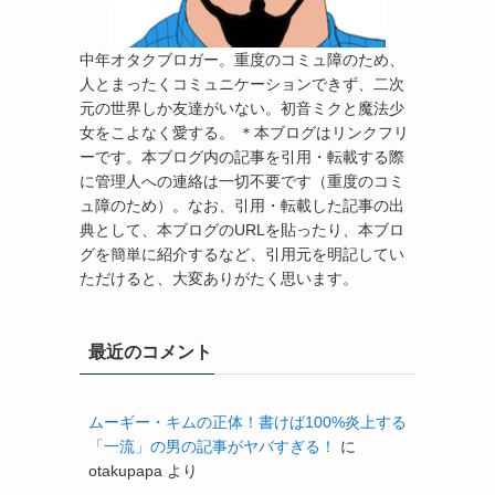
中年オタクブロガー。重度のコミュ障のため、
人とまったくコミュニケーションできず、二次
元の世界しか友達がいない。初音ミクと魔法少
女をこよなく愛する。 ＊本ブログはリンクフリ
ーです。本ブログ内の記事を引用・転載する際
に管理人への連絡は一切不要です（重度のコミ
ュ障のため）。なお、引用・転載した記事の出
典として、本ブログのURLを貼ったり、本ブロ
グを簡単に紹介するなど、引用元を明記してい
ただけると、大変ありがたく思います。
最近のコメント
ムーギー・キムの正体！書けば100%炎上する
「一流」の男の記事がヤバすぎる！
に
otakupapa
より