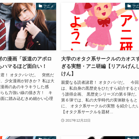
アニメ
ア
材の漫画「坂道のアポロ
大学のオタク系サークルのカオス
もハマるほど面白い！
ぎる実態・アニ研編【リアルげん
けん】
君！ オタクパパだ。 突然だ
、少女漫画が好きか？ 私は大
親愛なる読者諸君！ オタクパパだ。 今回
女漫画のあのキラキラした感
は、私自身の黒歴史をひたすら紹介すると
がらも力強い線の描き方！ キ
う誰得企画、 黒歴史シリーズの第６弾だ
内面に踏み込むきめ細かい心理
第６弾では、私の大学時代の実体験をもと
に、 オタク系サークルの実態 を紹介した
【オタク系サークルを題材...
2017年12月22日