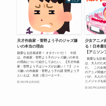
アニメ
天才作曲家・菅野よう子のジャズ嫌
少女アニメ
いの本当の理由
る！日本最
【アニソン
親愛なる読者諸君！ オタクパパだ！ 今回
は、作曲家・菅野よう子のジャズ嫌いの本当
親愛なる読者
の理由について紹介してみたい。 【天才作曲
は、大人のた
家・菅野よう子はジャズがお嫌い！？】 ジャ
だ。 この企画
ズ嫌いの作曲家・菅野よう子の謎 菅野よう子
のアニメ関連
といえば、光栄（現コーエーテ...
パが、大人の
ニメジャズを紹介
2017年12月15日
2017年12月8日