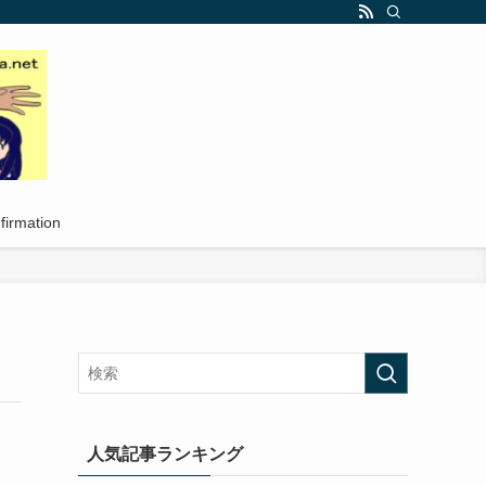
firmation
人気記事ランキング