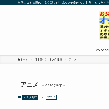
重度のコミュ障のオタク親父が「あなたの知らない世界」をひたす
My Acco
ホーム
日本語
オタク趣味
アニメ
アニメ
– category –
オタク趣味
アニメ