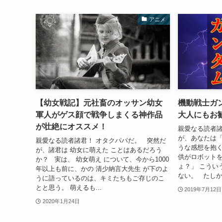
アニメ
【幼女戦記】元社畜のオッサン幼女
機動戦士ガ
軍人がゲス顔で戦争しまくる神作品
大人にもお
が壮絶にオススメ！
親愛なる読者諸
が、あなたは
親愛なる読者諸君！ オタクパパだ。 突然だ
うな感想を抱く
が、諸君は 幼女に萌えた ことはあるだろう
供がロボット
か？ 実は、 幼女萌え について、今から1000
ょ？」 こうい
年以上も前に、かの 清少納言大先生 が下のよ
ない。 たしかに
うに語っているのは、キミたちもご存じのこ
とと思う。 萌えるも...
2019年7月12日
2020年1月24日