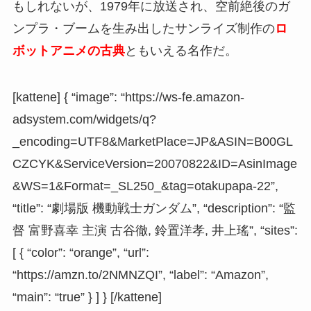
もしれないが、1979年に放送され、空前絶後のガ
ンプラ・ブームを生み出したサンライズ制作の
ロ
ボットアニメの古典
ともいえる名作だ。
[kattene] { “image”: “https://ws-fe.amazon-
adsystem.com/widgets/q?
_encoding=UTF8&MarketPlace=JP&ASIN=B00GL
CZCYK&ServiceVersion=20070822&ID=AsinImage
&WS=1&Format=_SL250_&tag=otakupapa-22”,
“title”: “劇場版 機動戦士ガンダム”, “description”: “監
督 富野喜幸 主演 古谷徹, 鈴置洋孝, 井上瑤”, “sites”:
[ { “color”: “orange”, “url”:
“https://amzn.to/2NMNZQI”, “label”: “Amazon”,
“main”: “true” } ] } [/kattene]