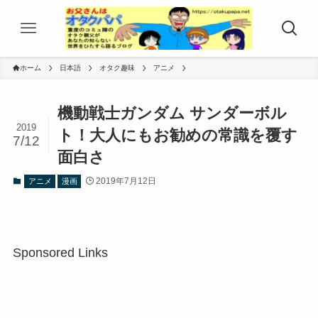
ホーム
日本語
オタク趣味
アニメ
機動戦士ガンダム サンダーボル
2019
ト！大人にもお勧めの常識を覆す
7/12
面白さ
2019年7月12日
アニメ
漫画
Sponsored Links