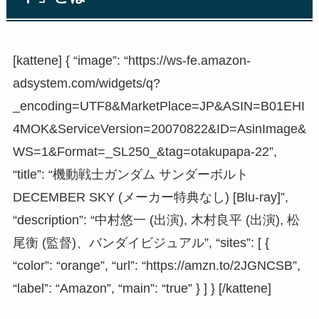
[kattene] { “image”: “https://ws-fe.amazon-
adsystem.com/widgets/q?
_encoding=UTF8&MarketPlace=JP&ASIN=B01EHI
4MOK&ServiceVersion=20070822&ID=AsinImage&
WS=1&Format=_SL250_&tag=otakupapa-22”,
“title”: “機動戦士ガンダム サンダーボルト
DECEMBER SKY (メーカー特典なし) [Blu-ray]”,
“description”: “中村悠一 (出演), 木村良平 (出演), 松
尾衡 (監督)、バンダイビジュアル”, “sites”: [ {
“color”: “orange”, “url”: “https://amzn.to/2JGNCSB”,
“label”: “Amazon”, “main”: “true” } ] } [/kattene]