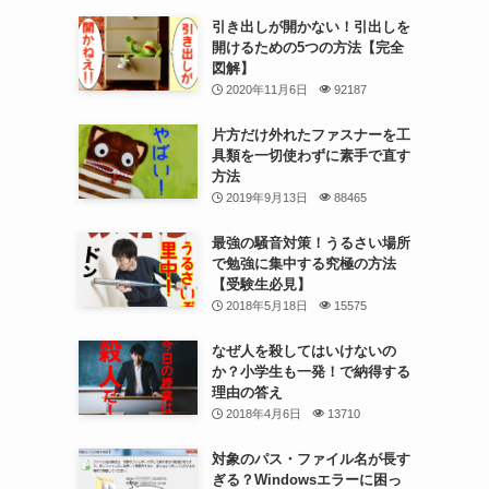
引き出しが開かない！引出しを
開けるための5つの方法【完全
図解】
2020年11月6日
92187
片方だけ外れたファスナーを工
具類を一切使わずに素手で直す
方法
2019年9月13日
88465
最強の騒音対策！うるさい場所
で勉強に集中する究極の方法
【受験生必見】
2018年5月18日
15575
なぜ人を殺してはいけないの
か？小学生も一発！で納得する
理由の答え
2018年4月6日
13710
対象のパス・ファイル名が長す
ぎる？Windowsエラーに困っ