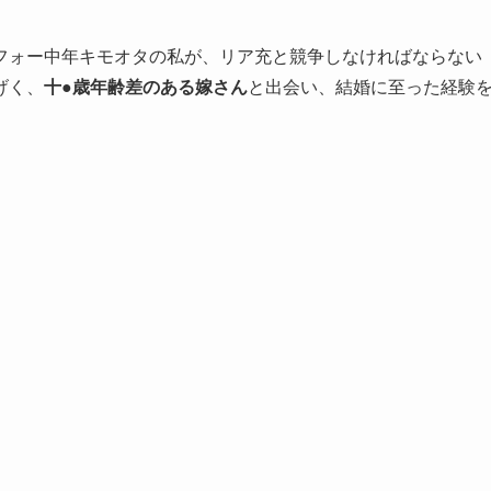
フォー中年キモオタの私が、リア充と競争しなければならない
げく、
十
●
歳年齢差のある嫁さん
と出会い、結婚に至った経験