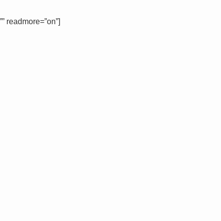
=”” readmore=”on”]