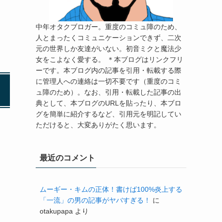
中年オタクブロガー。重度のコミュ障のため、
人とまったくコミュニケーションできず、二次
元の世界しか友達がいない。初音ミクと魔法少
女をこよなく愛する。 ＊本ブログはリンクフリ
ーです。本ブログ内の記事を引用・転載する際
に管理人への連絡は一切不要です（重度のコミ
ュ障のため）。なお、引用・転載した記事の出
典として、本ブログのURLを貼ったり、本ブロ
グを簡単に紹介するなど、引用元を明記してい
ただけると、大変ありがたく思います。
最近のコメント
ムーギー・キムの正体！書けば100%炎上する
「一流」の男の記事がヤバすぎる！
に
otakupapa
より