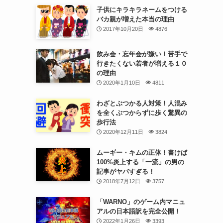
子供にキラキラネームをつける
バカ親が増えた本当の理由
2017年10月20日
4876
飲み会・忘年会が嫌い！苦手で
行きたくない若者が増える１０
の理由
2020年1月10日
4811
わざとぶつかる人対策！人混み
を全くぶつからずに歩く驚異の
歩行法
2020年12月11日
3824
ムーギー・キムの正体！書けば
100%炎上する「一流」の男の
記事がヤバすぎる！
2018年7月12日
3757
「WARNO」のゲーム内マニュ
アルの日本語訳を完全公開！
2022年1月26日
3393