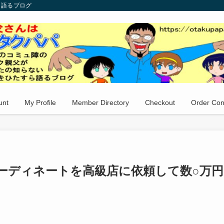
ら語るブログ
unt
My Profile
Member Directory
Checkout
Order Con
ーディネートを高級店に依頼して数○万円