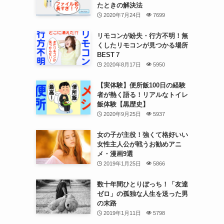
たときの解決法
2020年7月24日
7699
リモコンが紛失・行方不明！無
くしたリモコンが見つかる場所
BEST７
2020年8月17日
5950
【実体験】便所飯100日の経験
者が熱く語る！リアルなトイレ
飯体験【黒歴史】
2020年9月25日
5937
女の子が主役！強くて格好いい
女性主人公が戦うお勧めアニ
メ・漫画9選
2019年1月25日
5866
数十年間ひとりぼっち！「友達
ゼロ」の孤独な人生を送った男
の末路
2019年1月11日
5798