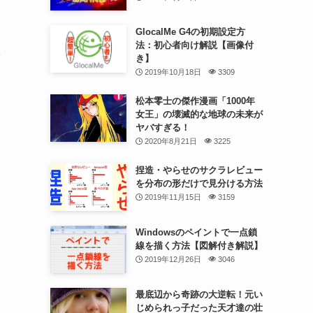
GlocalMe G4の初期設定方
法：初心者向け解説【画像付
を
き】
2019年10月18日
3309
松本零士の傑作漫画「1000年
女王」の壊滅的な地球の未来が
ヤバすぎる！
2020年8月21日
3225
捏造・やらせのサクラレビュー
を分布の形だけで見分ける方法
2019年11月15日
3159
Windowsのペイントで一点鎖
線を描く方法【図解付き解説】
2019年12月26日
3046
最底辺から奇跡の大逆転！元い
じめられっ子だった天才達の壮