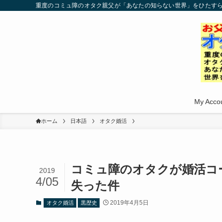
重度のコミュ障のオタク親父が「あなたの知らない世界」をひたす
My Acco
ホーム
日本語
オタク婚活
コミュ障のオタクが婚活コ
2019
4/05
失った件
2019年4月5日
オタク婚活
黒歴史