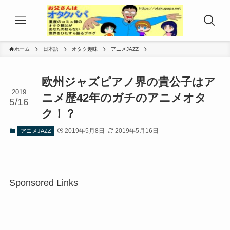
ホーム
日本語
オタク趣味
アニメJAZZ
欧州ジャズピアノ界の貴公子はア
2019
ニメ歴42年のガチのアニメオタ
5/16
ク！？
2019年5月8日
2019年5月16日
アニメJAZZ
Sponsored Links